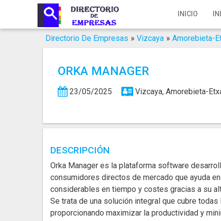
Inicio
INICIO
IN
Iniciar Sesión
Directorio De Empresas
»
Vizcaya
»
Amorebieta-E
Registro
ORKA MANAGER
Contacto
23/05/2025
Vizcaya, Amorebieta-Et
Servicios Online
Servicios SEO
Publica Tu Empresa
DESCRIPCIÓN
Orka Manager es la plataforma software desarroll
Buscar
consumidores directos de mercado que ayuda en la
considerables en tiempo y costes gracias a su al
Se trata de una solución integral que cubre todas 
proporcionando maximizar la productividad y mini