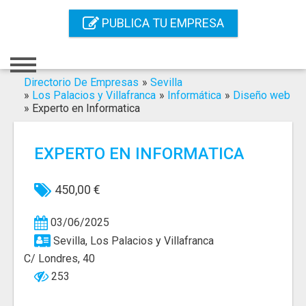
Inicio
PUBLICA TU EMPRESA
Iniciar Sesión
Registro
Directorio De Empresas
»
Sevilla
»
Los Palacios y Villafranca
»
Informática
»
Diseño web
»
Experto en Informatica
Contacto
Servicios Online
EXPERTO EN INFORMATICA
Servicios SEO
450,00 €
Publica Tu Empresa
03/06/2025
Buscar
Sevilla, Los Palacios y Villafranca
C/ Londres, 40
253