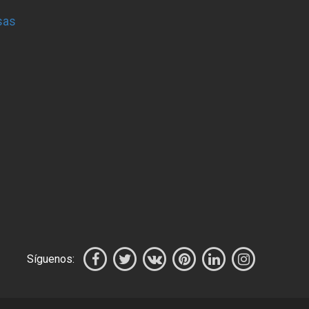
sas
Síguenos: