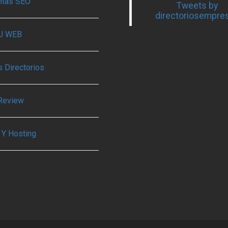
ntas SEO
Tweets by
directoriosempre
TU WEB
 Directorios
Review
 Y Hosting