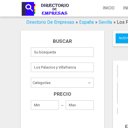
Inicio
INICIO
IN
Iniciar Sesión
Directorio De Empresas
»
España
»
Sevilla
»
Los P
Registro
NUEV
BUSCAR
Contacto
Servicios Online
Servicios SEO
Publica Tu Empresa
PRECIO
Buscar
E