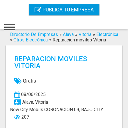
Inicio
PUBLICA TU EMPRESA
Iniciar Sesión
Registro
Directorio De Empresas
»
Alava
»
Vitoria
»
Electrónica
»
Otros Electrónica
»
Reparacion moviles Vitoria
Contacto
REPARACION MOVILES
Servicios Online
VITORIA
Servicios SEO
Gratis
Publica Tu Empresa
08/06/2025
Buscar
Alava, Vitoria
New City Mobils CORONACION 09, BAJO CITY
207