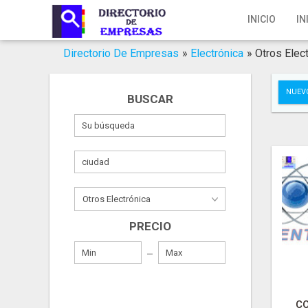
Inicio
INICIO
IN
Iniciar Sesión
Directorio De Empresas
»
Electrónica
»
Otros Elec
Registro
NUEV
BUSCAR
Contacto
Servicios Online
Servicios SEO
Publica Tu Empresa
PRECIO
Buscar