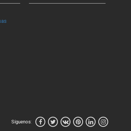
sas
Síguenos: