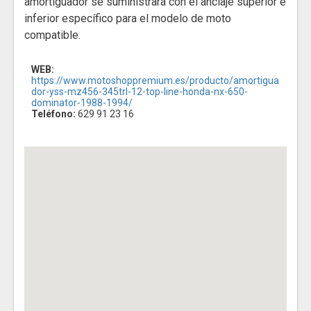
amortiguador se suministrará con el anclaje superior e
inferior específico para el modelo de moto
compatible.
WEB:
https://www.motoshoppremium.es/producto/amortigua
dor-yss-mz456-345trl-12-top-line-honda-nx-650-
dominator-1988-1994/
Teléfono:
629 91 23 16