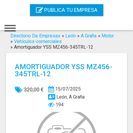
Inicio
PUBLICA TU EMPRESA
Iniciar Sesión
Registro
Directorio De Empresas
»
León
»
A Graña
»
Motor
»
Vehículos-comerciales
»
Amortiguador YSS MZ456-345TRL-12
Contacto
Servicios Online
AMORTIGUADOR YSS MZ456-
345TRL-12
Servicios SEO
Publica Tu Empresa
15/07/2025
320,00 €
León, A Graña
Buscar
194