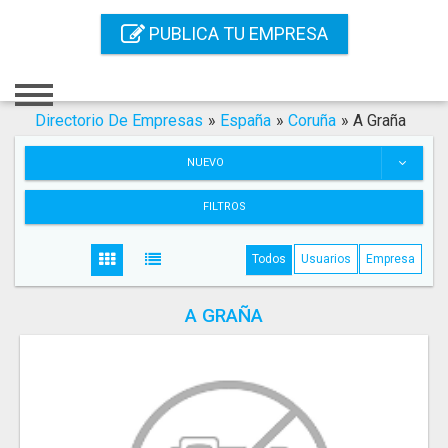
Inicio
PUBLICA TU EMPRESA
Iniciar Sesión
Registro
Directorio De Empresas
»
España
»
Coruña
»
A Graña
Contacto
NUEVO
Servicios Online
FILTROS
Servicios SEO
Todos
Usuarios
Empresa
Publica Tu Empresa
A GRAÑA
Buscar