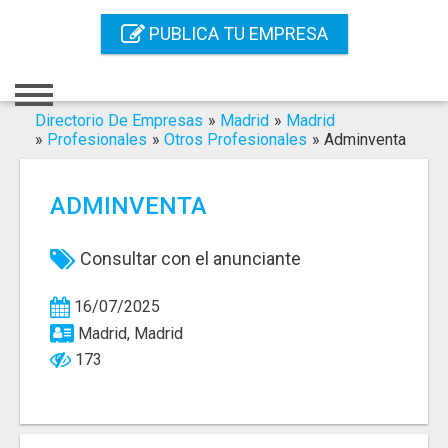
Inicio
PUBLICA TU EMPRESA
Iniciar Sesión
Registro
Directorio De Empresas
»
Madrid
»
Madrid
»
Profesionales
»
Otros Profesionales
»
Adminventa
Contacto
ADMINVENTA
Servicios Online
Servicios SEO
Consultar con el anunciante
Publica Tu Empresa
16/07/2025
Madrid, Madrid
Buscar
173