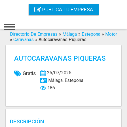
Inicio
PUBLICA TU EMPRESA
Iniciar Sesión
Registro
Directorio De Empresas
»
Málaga
»
Estepona
»
Motor
»
Caravanas
»
Autocaravanas Piqueras
Contacto
AUTOCARAVANAS PIQUERAS
Servicios Online
Servicios SEO
25/07/2025
Gratis
Málaga, Estepona
Publica Tu Empresa
186
Buscar
DESCRIPCIÓN