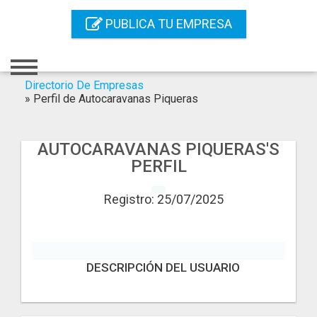
Inicio
PUBLICA TU EMPRESA
Iniciar Sesión
Registro
Directorio De Empresas
»
Perfil de Autocaravanas Piqueras
Contacto
Servicios Online
AUTOCARAVANAS PIQUERAS'S
PERFIL
Servicios SEO
Registro: 25/07/2025
Publica Tu Empresa
Buscar
DESCRIPCIÓN DEL USUARIO