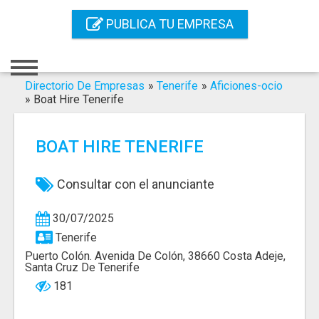
Inicio
PUBLICA TU EMPRESA
Iniciar Sesión
Registro
Directorio De Empresas
»
Tenerife
»
Aficiones-ocio
»
Boat Hire Tenerife
Contacto
BOAT HIRE TENERIFE
Servicios Online
Servicios SEO
Consultar con el anunciante
Publica Tu Empresa
30/07/2025
Tenerife
Buscar
Puerto Colón. Avenida De Colón, 38660 Costa Adeje,
Santa Cruz De Tenerife
181