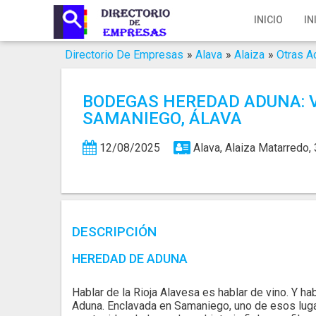
Inicio
INICIO
IN
Iniciar Sesión
Directorio De Empresas
»
Alava
»
Alaiza
»
Otras A
Registro
BODEGAS HEREDAD ADUNA: 
Contacto
SAMANIEGO, ÁLAVA
Servicios Online
12/08/2025
Alava, Alaiza
Matarredo, 
Servicios SEO
Publica Tu Empresa
DESCRIPCIÓN
Buscar
HEREDAD DE ADUNA
Hablar de la Rioja Alavesa es hablar de vino. Y ha
Aduna. Enclavada en Samaniego, uno de esos luga