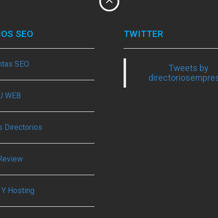
IOS SEO
TWITTER
ntas SEO
Tweets by
directoriosempre
TU WEB
 Directorios
Review
 Y Hosting