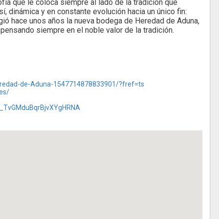
sofía que le coloca siempre al lado de la tradición que
í, dinámica y en constante evolución hacia un único fin:
urgió hace unos años la nueva bodega de Heredad de Aduna,
pensando siempre en el noble valor de la tradición.
eredad-de-Aduna-1547714878833901/?fref=ts
es/
FW_TvGMduBqrBjvXYgHRNA