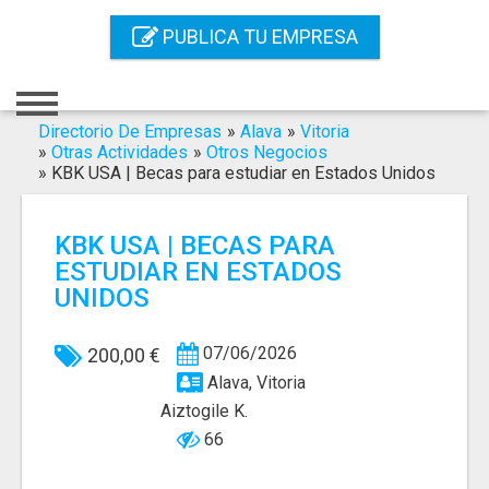
Inicio
PUBLICA TU EMPRESA
Iniciar Sesión
Registro
Directorio De Empresas
»
Alava
»
Vitoria
»
Otras Actividades
»
Otros Negocios
»
KBK USA | Becas para estudiar en Estados Unidos
Contacto
Servicios Online
KBK USA | BECAS PARA
ESTUDIAR EN ESTADOS
Servicios SEO
UNIDOS
Publica Tu Empresa
07/06/2026
200,00 €
Buscar
Alava, Vitoria
Aiztogile K.
66