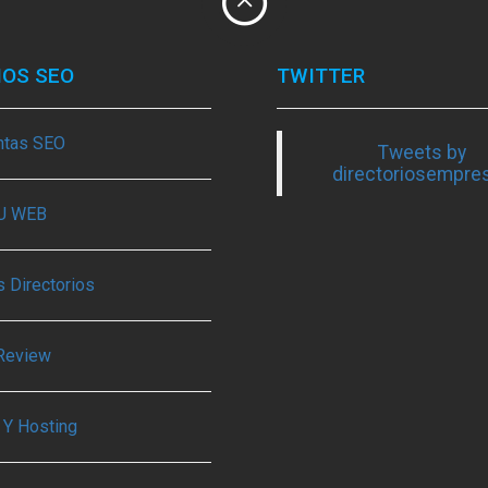
IOS SEO
TWITTER
ntas SEO
Tweets by
directoriosempre
TU WEB
 Directorios
Review
 Y Hosting