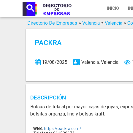
Inicio
INICIO
IN
Iniciar Sesión
Directorio De Empresas
»
Valencia
»
Valencia
»
Co
Registro
PACKRA
Contacto
Servicios Online
19/08/2025
Valencia, Valencia
Servicios SEO
Publica Tu Empresa
DESCRIPCIÓN
Buscar
Bolsas de tela al por mayor, cajas de joyas, expo
bolsitas organza, lino y bolsas kraft.
WEB:
https://packra.com/