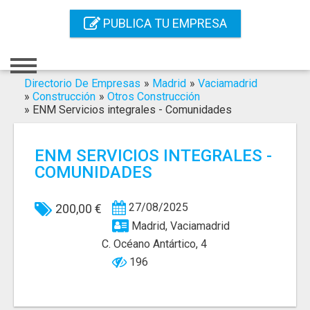
Inicio
PUBLICA TU EMPRESA
Iniciar Sesión
Registro
Directorio De Empresas
»
Madrid
»
Vaciamadrid
»
Construcción
»
Otros Construcción
»
ENM Servicios integrales - Comunidades
Contacto
Servicios Online
ENM SERVICIOS INTEGRALES -
COMUNIDADES
Servicios SEO
Publica Tu Empresa
27/08/2025
200,00 €
Madrid, Vaciamadrid
Buscar
C. Océano Antártico, 4
196