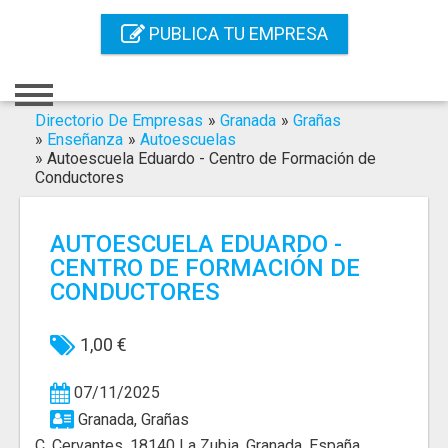
Inicio
PUBLICA TU EMPRESA
Iniciar Sesión
Registro
Directorio De Empresas
»
Granada
»
Grañas
»
Enseñanza
»
Autoescuelas
»
Autoescuela Eduardo - Centro de Formación de
Contacto
Conductores
Servicios Online
AUTOESCUELA EDUARDO -
Servicios SEO
CENTRO DE FORMACIÓN DE
CONDUCTORES
Publica Tu Empresa
1,00 €
Buscar
07/11/2025
Granada, Grañas
C. Cervantes, 18140 La Zubia, Granada, España