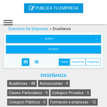
Inicio
PUBLICA TU EMPRESA
Iniciar Sesión
Registro
Directorio De Empresas
»
Enseñanza
Contacto
NUEVO
Servicios Online
FILTROS
Servicios SEO
Todos
Usuarios
Empresa
Publica Tu Empresa
ENSEÑANZA
Buscar
Academias -
48
Autoescuelas -
9
Clases-Particulares -
9
Colegios-Privados -
5
Colegios-Públicos -
0
Formación a empresas -
12