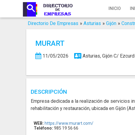
Inicio
INICIO
IN
Iniciar Sesión
Directorio De Empresas
»
Asturias
»
Gijón
»
Const
Registro
MURART
Contacto
11/05/2026
Asturias, Gijón
C/ Ezcurd
Servicios Online
Servicios SEO
Publica Tu Empresa
DESCRIPCIÓN
Empresa dedicada a la realización de servicios in
Buscar
rehabilitación y restauración, ubicada en Gijón (Ast
WEB:
https://www.murart.com/
Teléfono:
985 19 56 66