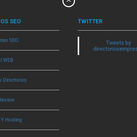
IOS SEO
TWITTER
ntas SEO
Tweets by
directoriosempre
TU WEB
 Directorios
Review
 Y Hosting