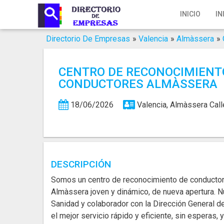
Inicio
INICIO
IN
Iniciar Sesión
Directorio De Empresas
»
Valencia
»
Almàssera
»
Registro
CENTRO DE RECONOCIMIENT
Contacto
CONDUCTORES ALMÀSSERA
Servicios Online
18/06/2026
Valencia, Almàssera
Call
Servicios SEO
Publica Tu Empresa
DESCRIPCIÓN
Buscar
Somos un centro de reconocimiento de conductor
Almàssera joven y dinámico, de nueva apertura. N
Sanidad y colaborador con la Dirección General d
el mejor servicio rápido y eficiente, sin esperas, 