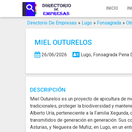
Inicio
INICIO
IN
Iniciar Sesión
Directorio De Empresas
»
Lugo
»
Fonsagrada
»
Ot
Registro
MIEL OUTURELOS
Contacto
26/06/2026
Lugo, Fonsagrada
Pena 
Servicios Online
Servicios SEO
Publica Tu Empresa
DESCRIPCIÓN
Miel Outurelos es un proyecto de apicultura de m
Buscar
tradicionales, proteger la biodiversidad y mantener
Alberto Uría, perteneciente a la Familia Xegunda,
transmitidos de generación en generación. Sus co
Asturias, y Negueira de Muñiz, en Lugo, en un ent