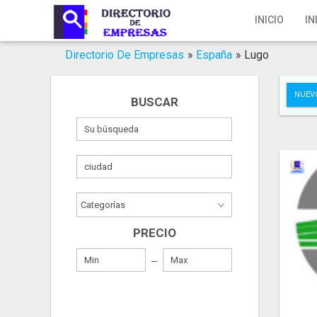
Inicio
INICIO
IN
Iniciar Sesión
Directorio De Empresas
»
España
»
Lugo
Registro
NUEV
BUSCAR
Contacto
Servicios Online
Servicios SEO
Publica Tu Empresa
PRECIO
Buscar