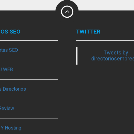
IOS SEO
TWITTER
ntas SEO
Tweets by
directoriosempre
TU WEB
 Directorios
Review
 Y Hosting