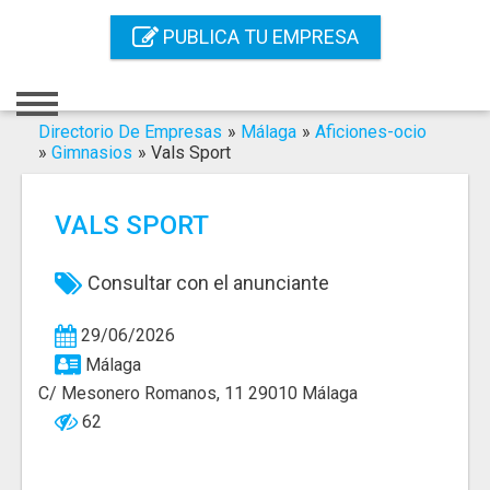
Inicio
PUBLICA TU EMPRESA
Iniciar Sesión
Registro
Directorio De Empresas
»
Málaga
»
Aficiones-ocio
»
Gimnasios
»
Vals Sport
Contacto
VALS SPORT
Servicios Online
Servicios SEO
Consultar con el anunciante
Publica Tu Empresa
29/06/2026
Málaga
Buscar
C/ Mesonero Romanos, 11 29010 Málaga
62