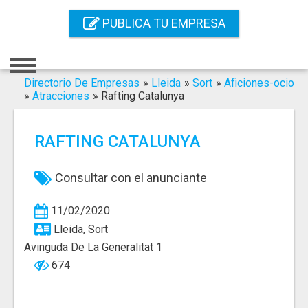
Inicio
PUBLICA TU EMPRESA
Iniciar Sesión
Registro
Directorio De Empresas
»
Lleida
»
Sort
»
Aficiones-ocio
»
Atracciones
»
Rafting Catalunya
Contacto
RAFTING CATALUNYA
Servicios Online
Servicios SEO
Consultar con el anunciante
Publica Tu Empresa
11/02/2020
Lleida, Sort
Buscar
Avinguda De La Generalitat 1
674