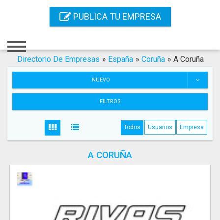
Inicio
PUBLICA TU EMPRESA
Iniciar Sesión
Registro
Directorio De Empresas
»
España
»
Coruña
»
A Coruña
Contacto
NUEVO
Servicios Online
FILTROS
Servicios SEO
Todos
Usuarios
Empresa
Publica Tu Empresa
A CORUÑA
Buscar