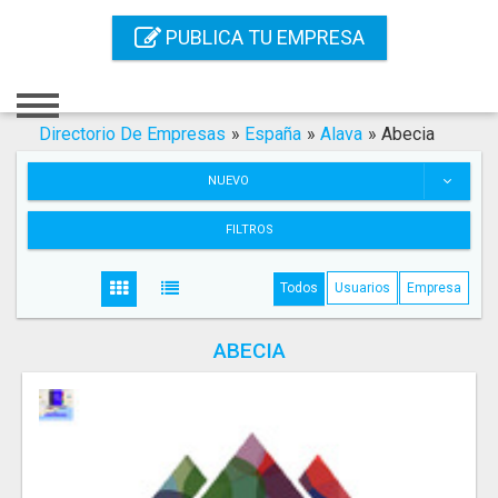
Inicio
PUBLICA TU EMPRESA
Iniciar Sesión
Registro
Directorio De Empresas
»
España
»
Alava
»
Abecia
Contacto
NUEVO
Servicios Online
FILTROS
Servicios SEO
Todos
Usuarios
Empresa
Publica Tu Empresa
ABECIA
Buscar