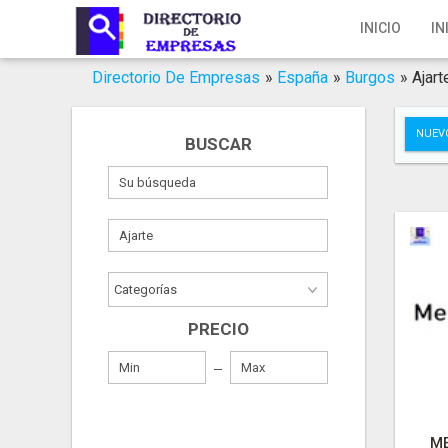
Inicio
INICIO
IN
Iniciar Sesión
Directorio De Empresas
»
España
»
Burgos
»
Ajart
Registro
NUEV
BUSCAR
Contacto
Servicios Online
Servicios SEO
Publica Tu Empresa
PRECIO
Buscar