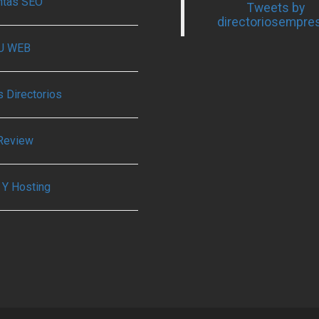
ntas SEO
Tweets by
directoriosempre
TU WEB
 Directorios
Review
 Y Hosting