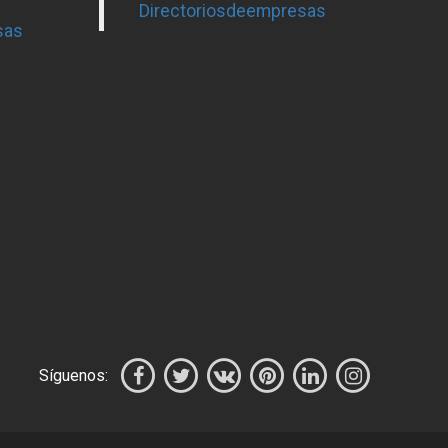
Directoriosdeempresas
sas
Síguenos: