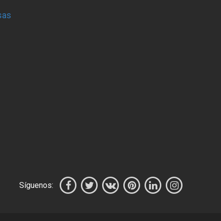
sas
Síguenos: