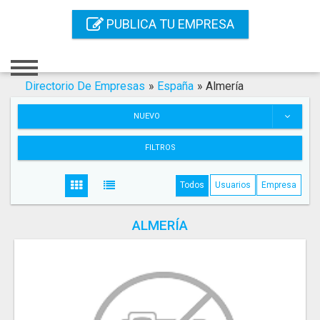
Inicio
PUBLICA TU EMPRESA
Iniciar Sesión
Registro
Directorio De Empresas
»
España
»
Almería
Contacto
NUEVO
Servicios Online
FILTROS
Servicios SEO
Todos
Usuarios
Empresa
Publica Tu Empresa
ALMERÍA
Buscar