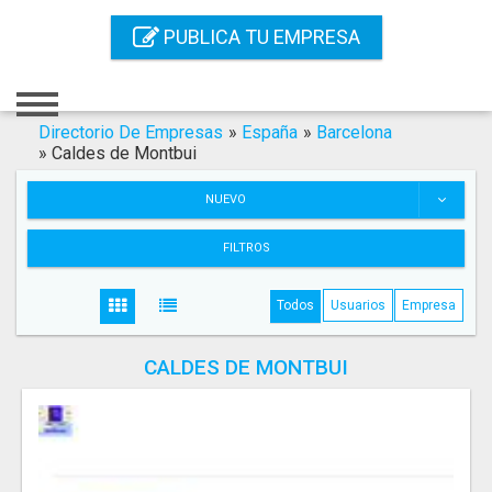
Inicio
PUBLICA TU EMPRESA
Iniciar Sesión
Registro
Directorio De Empresas
»
España
»
Barcelona
»
Caldes de Montbui
Contacto
NUEVO
Servicios Online
FILTROS
Servicios SEO
Todos
Usuarios
Empresa
Publica Tu Empresa
CALDES DE MONTBUI
Buscar