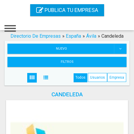
Inicio
PUBLICA TU EMPRESA
Iniciar Sesión
Registro
Directorio De Empresas
»
España
»
Ávila
»
Candeleda
Contacto
NUEVO
Servicios Online
FILTROS
Servicios SEO
Todos
Usuarios
Empresa
Publica Tu Empresa
CANDELEDA
Buscar