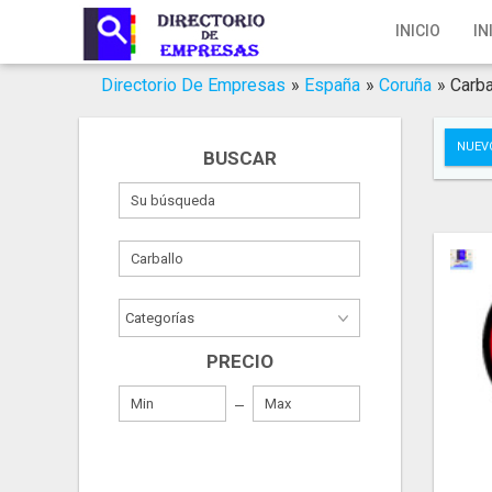
Inicio
INICIO
IN
Iniciar Sesión
Directorio De Empresas
»
España
»
Coruña
»
Carba
Registro
NUEV
BUSCAR
Contacto
Servicios Online
Servicios SEO
Publica Tu Empresa
PRECIO
Buscar