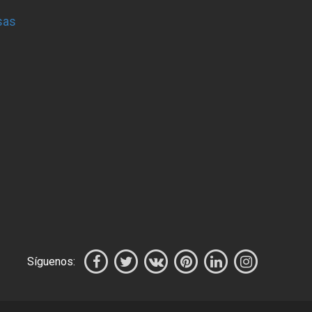
sas
Síguenos: