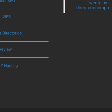
ntas SEO
Tweets by
directoriosempre
TU WEB
 Directorios
Review
 Y Hosting