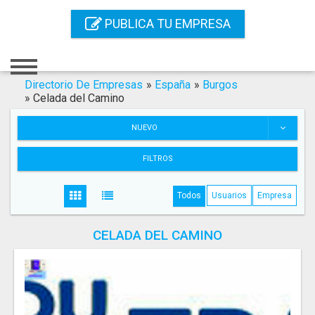
Inicio
PUBLICA TU EMPRESA
Iniciar Sesión
Registro
Directorio De Empresas
»
España
»
Burgos
»
Celada del Camino
Contacto
NUEVO
Servicios Online
FILTROS
Servicios SEO
Todos
Usuarios
Empresa
Publica Tu Empresa
CELADA DEL CAMINO
Buscar