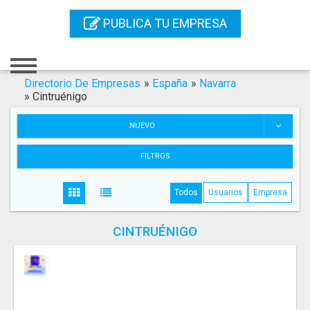
Inicio
PUBLICA TU EMPRESA
Iniciar Sesión
Registro
Directorio De Empresas
»
España
»
Navarra
»
Cintruénigo
Contacto
NUEVO
Servicios Online
FILTROS
Servicios SEO
Todos
Usuarios
Empresa
Publica Tu Empresa
CINTRUÉNIGO
Buscar