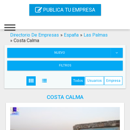
Inicio
PUBLICA TU EMPRESA
Iniciar Sesión
Registro
Directorio De Empresas
»
España
»
Las Palmas
»
Costa Calma
Contacto
NUEVO
Servicios Online
FILTROS
Servicios SEO
Todos
Usuarios
Empresa
Publica Tu Empresa
COSTA CALMA
Buscar