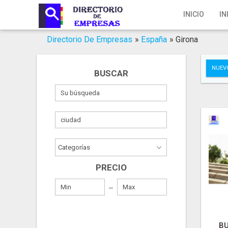
Inicio
INICIO
IN
Iniciar Sesión
Directorio De Empresas
»
España
»
Girona
Registro
NUEV
BUSCAR
Contacto
Servicios Online
Servicios SEO
Publica Tu Empresa
PRECIO
Buscar