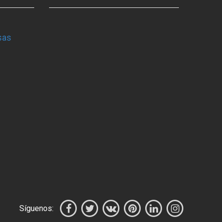
sas
Síguenos: