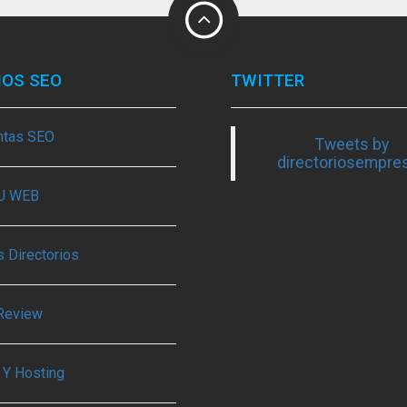
IOS SEO
TWITTER
ntas SEO
Tweets by
directoriosempre
TU WEB
 Directorios
Review
 Y Hosting