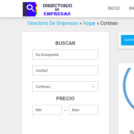
Inicio
INICIO
IN
Iniciar Sesión
Directorio De Empresas
»
Hogar
»
Cortinas
Registro
NUEV
BUSCAR
Contacto
Servicios Online
Servicios SEO
Publica Tu Empresa
PRECIO
Buscar
T