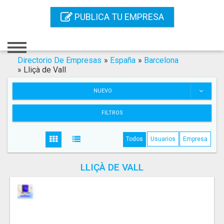
Inicio
PUBLICA TU EMPRESA
Iniciar Sesión
Registro
Directorio De Empresas
»
España
»
Barcelona
»
Lliçà de Vall
Contacto
NUEVO
Servicios Online
FILTROS
Servicios SEO
Todos
Usuarios
Empresa
Publica Tu Empresa
LLIÇÀ DE VALL
Buscar