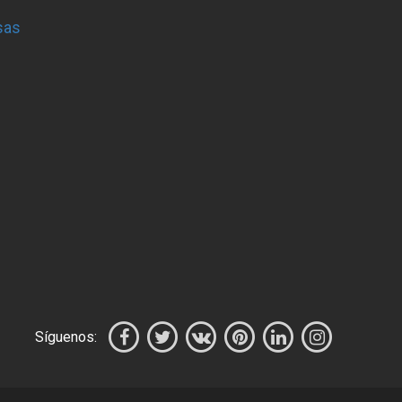
sas
Síguenos: