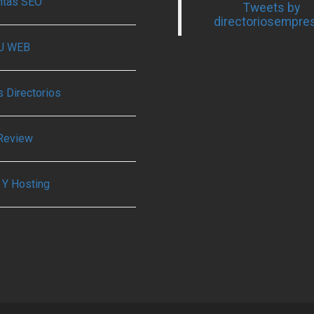
ntas SEO
Tweets by
directoriosempre
TU WEB
 Directorios
Review
 Y Hosting