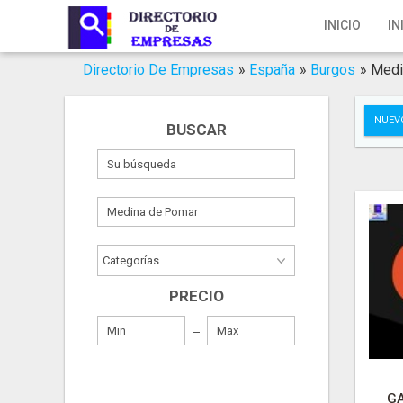
Inicio
INICIO
IN
Iniciar Sesión
Directorio De Empresas
»
España
»
Burgos
»
Medi
Registro
NUEV
BUSCAR
Contacto
Servicios Online
Servicios SEO
Publica Tu Empresa
PRECIO
Buscar