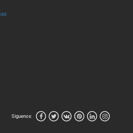
sas
Síguenos: