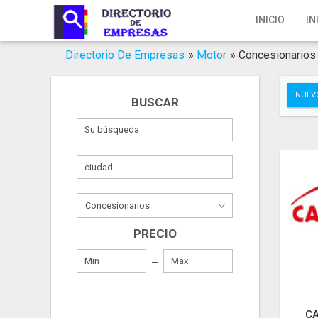
Inicio
INICIO
IN
Iniciar Sesión
Directorio De Empresas
»
Motor
»
Concesionarios
Registro
NUEV
BUSCAR
Contacto
Servicios Online
Servicios SEO
Publica Tu Empresa
PRECIO
Buscar