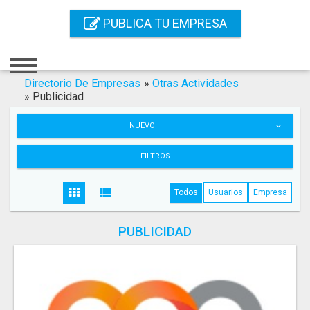
Inicio
PUBLICA TU EMPRESA
Iniciar Sesión
Registro
Directorio De Empresas
»
Otras Actividades
»
Publicidad
Contacto
NUEVO
Servicios Online
FILTROS
Servicios SEO
Todos
Usuarios
Empresa
Publica Tu Empresa
PUBLICIDAD
Buscar