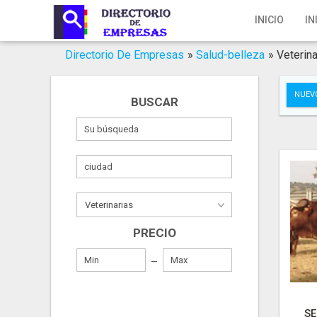
Inicio
INICIO
IN
Iniciar Sesión
Directorio De Empresas
»
Salud-belleza
»
Veterina
Registro
NUEV
BUSCAR
Contacto
Servicios Online
Servicios SEO
Publica Tu Empresa
PRECIO
Buscar