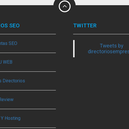
IOS SEO
TWITTER
ntas SEO
Tweets by
directoriosempre
TU WEB
 Directorios
Review
 Y Hosting