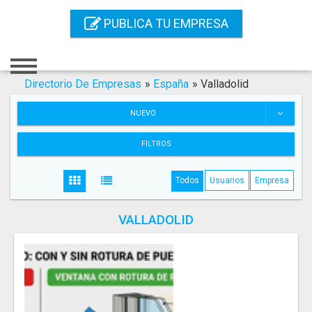
Inicio
PUBLICA TU EMPRESA
Iniciar Sesión
Registro
Directorio De Empresas
»
España
»
Valladolid
Contacto
NUEVO
Servicios Online
FILTROS
Servicios SEO
Todos
Usuarios
Empresa
Publica Tu Empresa
VALLADOLID
Buscar