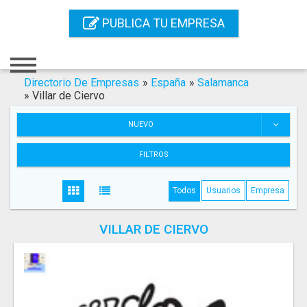
Inicio
PUBLICA TU EMPRESA
Iniciar Sesión
Registro
Directorio De Empresas
»
España
»
Salamanca
»
Villar de Ciervo
Contacto
NUEVO
Servicios Online
FILTROS
Servicios SEO
Todos
Usuarios
Empresa
Publica Tu Empresa
VILLAR DE CIERVO
Buscar