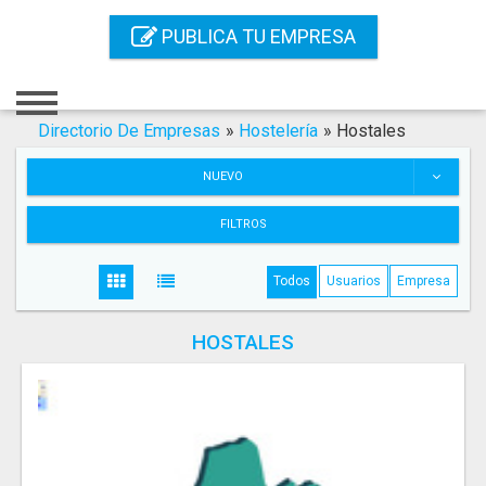
Inicio
PUBLICA TU EMPRESA
Iniciar Sesión
Registro
Directorio De Empresas
»
Hostelería
»
Hostales
Contacto
NUEVO
Servicios Online
FILTROS
Servicios SEO
Todos
Usuarios
Empresa
Publica Tu Empresa
HOSTALES
Buscar