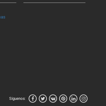
sas
Síguenos: