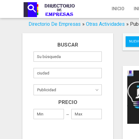
Inicio
INICIO
IN
Iniciar Sesión
Directorio De Empresas
»
Otras Actividades
»
Pub
Registro
NUEV
BUSCAR
Contacto
Servicios Online
Servicios SEO
Publica Tu Empresa
PRECIO
Buscar