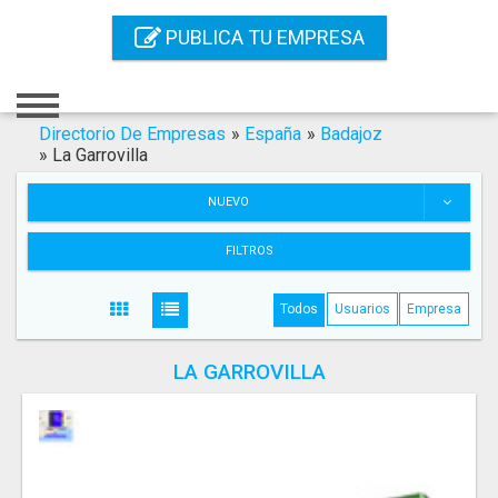
Inicio
PUBLICA TU EMPRESA
Iniciar Sesión
Registro
Directorio De Empresas
»
España
»
Badajoz
»
La Garrovilla
Contacto
NUEVO
Servicios Online
FILTROS
Servicios SEO
Todos
Usuarios
Empresa
Publica Tu Empresa
LA GARROVILLA
Buscar