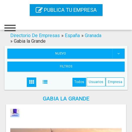
Inicio
PUBLICA TU EMPRESA
Iniciar Sesión
Registro
Directorio De Empresas
»
España
»
Granada
»
Gabia la Grande
Contacto
NUEVO
Servicios Online
FILTROS
Servicios SEO
Todos
Usuarios
Empresa
Publica Tu Empresa
GABIA LA GRANDE
Buscar