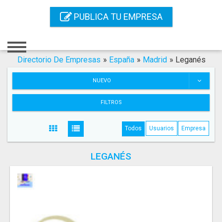
Inicio
PUBLICA TU EMPRESA
Iniciar Sesión
Registro
Directorio De Empresas
»
España
»
Madrid
»
Leganés
Contacto
NUEVO
Servicios Online
FILTROS
Servicios SEO
Todos
Usuarios
Empresa
Publica Tu Empresa
LEGANÉS
Buscar