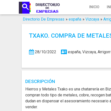
Inicio
INICIO
IN
Iniciar Sesión
Directorio De Empresas
»
españa
»
Vizcaya
»
Arri
Registro
TXAKO. COMPRA DE METALES
Contacto
Servicios Online
28/10/2022
españa, Vizcaya, Arrigor
Servicios SEO
Publica Tu Empresa
DESCRIPCIÓN
Buscar
Hierros y Metales Txako es una chatarrería en Biz
compran todo tipo de metales, cobre, recogen bat
dudan en dispensar el asesoramiento necesario a 
vender.