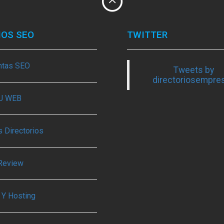
IOS SEO
TWITTER
ntas SEO
Tweets by
directoriosempre
TU WEB
 Directorios
Review
 Y Hosting