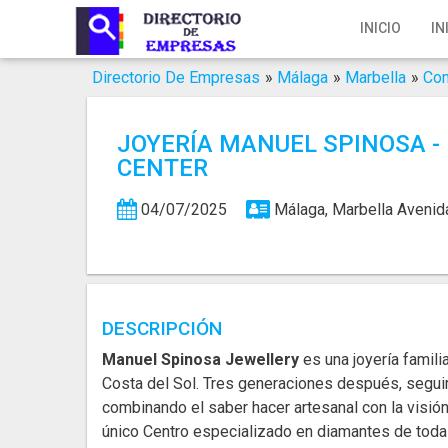
Inicio
INICIO
IN
Iniciar Sesión
Directorio De Empresas
»
Málaga
»
Marbella
»
Co
Registro
JOYERÍA MANUEL SPINOSA -
Contacto
CENTER
Servicios Online
04/07/2025
Málaga, Marbella
Avenid
Servicios SEO
Publica Tu Empresa
DESCRIPCIÓN
Buscar
Manuel Spinosa Jewellery
es una joyería famili
Costa del Sol. Tres generaciones después, seguim
combinando el saber hacer artesanal con la visión
único Centro especializado en diamantes de toda l