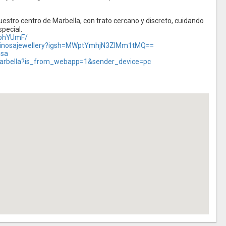
estro centro de Marbella, con trato cercano y discreto, cuidando
pecial.
8phYUmF/
pinosajewellery?igsh=MWptYmhjN3ZlMm1tMQ==
osa
marbella?is_from_webapp=1&sender_device=pc