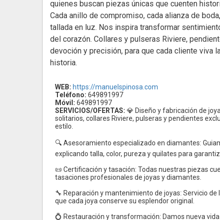
quienes buscan piezas únicas que cuenten histori
Cada anillo de compromiso, cada alianza de boda
tallada en luz. Nos inspira transformar sentimien
del corazón. Collares y pulseras Riviere, pendien
devoción y precisión, para que cada cliente viva 
historia.
WEB:
https://manuelspinosa.com
Teléfono:
649891997
Móvil:
649891997
SERVICIOS/OFERTAS:
💎 Diseño y fabricación de jo
solitarios, collares Riviere, pulseras y pendientes excl
estilo.
🔍 Asesoramiento especializado en diamantes: Guiamo
explicando talla, color, pureza y quilates para garanti
📜 Certificación y tasación: Todas nuestras piezas c
tasaciones profesionales de joyas y diamantes.
🔧 Reparación y mantenimiento de joyas: Servicio de 
que cada joya conserve su esplendor original.
💍 Restauración y transformación: Damos nueva vida 