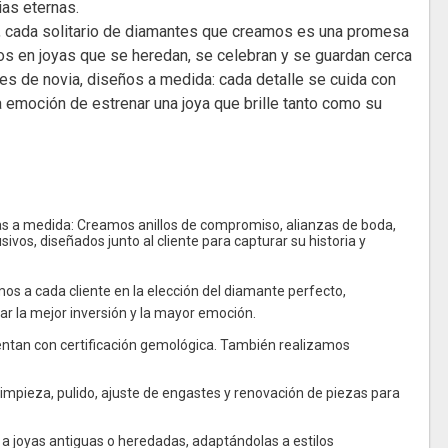
as eternas.
, cada solitario de diamantes que creamos es una promesa
tos en joyas que se heredan, se celebran y se guardan cerca
tes de novia, diseños a medida: cada detalle se cuida con
la emoción de estrenar una joya que brille tanto como su
yas a medida: Creamos anillos de compromiso, alianzas de boda,
usivos, diseñados junto al cliente para capturar su historia y
s a cada cliente en la elección del diamante perfecto,
zar la mejor inversión y la mayor emoción.
uentan con certificación gemológica. También realizamos
limpieza, pulido, ajuste de engastes y renovación de piezas para
a joyas antiguas o heredadas, adaptándolas a estilos